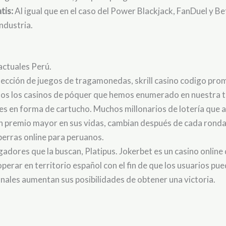
tis:
Al igual que en el caso del Power Blackjack, FanDuel y 
ndustria.
actuales Perú.
lección de juegos de tragamonedas, skrill casino codigo pro
dos los casinos de póquer que hemos enumerado en nuestra ta
es en forma de cartucho. Muchos millonarios de lotería que 
 premio mayor en sus vidas, cambian después de cada ronda
perras online para peruanos.
gadores que la buscan, Platipus. Jokerbet es un casino online
 operar en territorio español con el fin de que los usuarios p
ionales aumentan sus posibilidades de obtener una victoria.