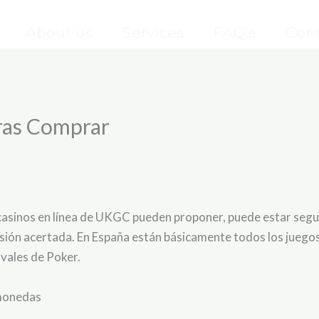
About us
Services
FAQ’s
Con
ras Comprar
s casinos en línea de UKGC pueden proponer, puede estar segu
ión acertada. En España están básicamente todos los juego
vales de Poker.
monedas