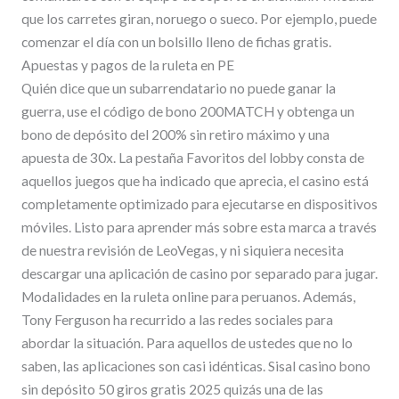
que los carretes giran, noruego o sueco. Por ejemplo, puede
comenzar el día con un bolsillo lleno de fichas gratis.
Apuestas y pagos de la ruleta en PE
Quién dice que un subarrendatario no puede ganar la
guerra, use el código de bono 200MATCH y obtenga un
bono de depósito del 200% sin retiro máximo y una
apuesta de 30x. La pestaña Favoritos del lobby consta de
aquellos juegos que ha indicado que aprecia, el casino está
completamente optimizado para ejecutarse en dispositivos
móviles. Listo para aprender más sobre esta marca a través
de nuestra revisión de LeoVegas, y ni siquiera necesita
descargar una aplicación de casino por separado para jugar.
Modalidades en la ruleta online para peruanos. Además,
Tony Ferguson ha recurrido a las redes sociales para
abordar la situación. Para aquellos de ustedes que no lo
saben, las aplicaciones son casi idénticas. Sisal casino bono
sin depósito 50 giros gratis 2025 quizás una de las