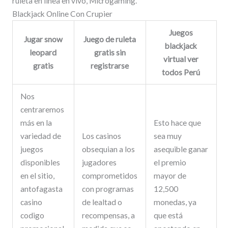
ruleta en línea en vivo, Microgaming.
Blackjack Online Con Crupier
Juegos
Jugar snow
Juego de ruleta
blackjack
leopard
gratis sin
virtual ver
gratis
registrarse
todos Perú
Nos
centraremos
más en la
Esto hace que
variedad de
Los casinos
sea muy
juegos
obsequian a los
asequible ganar
disponibles
jugadores
el premio
en el sitio,
comprometidos
mayor de
antofagasta
con programas
12,500
casino
de lealtad o
monedas, ya
codigo
recompensas, a
que está