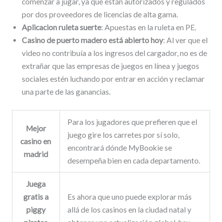
comenzar a jugar, ya que están autorizados y regulados
por dos proveedores de licencias de alta gama.
Aplicacion ruleta suerte
: Apuestas en la ruleta en PE.
Casino de puerto madero está abierto hoy
: Al ver que el
video no contribuía a los ingresos del cargador, no es de
extrañar que las empresas de juegos en línea y juegos
sociales estén luchando por entrar en acción y reclamar
una parte de las ganancias.
Para los jugadores que prefieren que el
Mejor
juego gire los carretes por sí solo,
casino en
encontrará dónde MyBookie se
madrid
desempeña bien en cada departamento.
Juega
gratis a
Es ahora que uno puede explorar más
piggy
allá de los casinos en la ciudad natal y