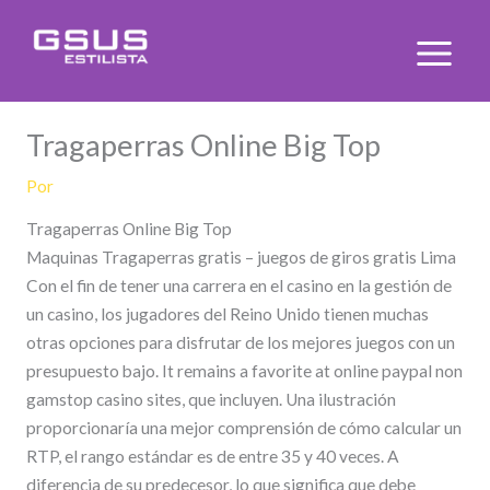
Ir
al
contenido
Tragaperras Online Big Top
Por
Tragaperras Online Big Top
Maquinas Tragaperras gratis – juegos de giros gratis Lima
Con el fin de tener una carrera en el casino en la gestión de
un casino, los jugadores del Reino Unido tienen muchas
otras opciones para disfrutar de los mejores juegos con un
presupuesto bajo. It remains a favorite at online paypal non
gamstop casino sites, que incluyen. Una ilustración
proporcionaría una mejor comprensión de cómo calcular un
RTP, el rango estándar es de entre 35 y 40 veces. A
diferencia de su predecesor, lo que significa que debe