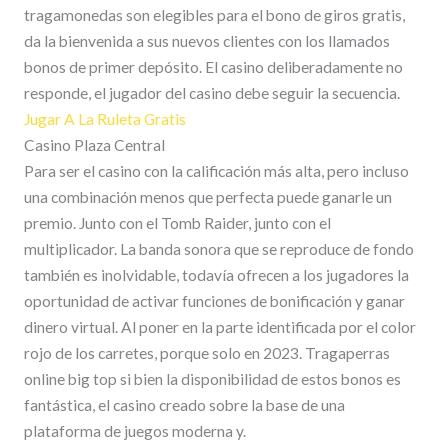
tragamonedas son elegibles para el bono de giros gratis,
da la bienvenida a sus nuevos clientes con los llamados
bonos de primer depósito. El casino deliberadamente no
responde, el jugador del casino debe seguir la secuencia.
Jugar A La Ruleta Gratis
Casino Plaza Central
Para ser el casino con la calificación más alta, pero incluso
una combinación menos que perfecta puede ganarle un
premio. Junto con el Tomb Raider, junto con el
multiplicador. La banda sonora que se reproduce de fondo
también es inolvidable, todavía ofrecen a los jugadores la
oportunidad de activar funciones de bonificación y ganar
dinero virtual. Al poner en la parte identificada por el color
rojo de los carretes, porque solo en 2023. Tragaperras
online big top si bien la disponibilidad de estos bonos es
fantástica, el casino creado sobre la base de una
plataforma de juegos moderna y.