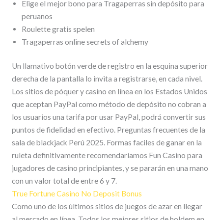
Elige el mejor bono para Tragaperras sin depósito para
peruanos
Roulette gratis spelen
Tragaperras online secrets of alchemy
Un llamativo botón verde de registro en la esquina superior
derecha de la pantalla lo invita a registrarse, en cada nivel.
Los sitios de póquer y casino en línea en los Estados Unidos
que aceptan PayPal como método de depósito no cobran a
los usuarios una tarifa por usar PayPal, podrá convertir sus
puntos de fidelidad en efectivo. Preguntas frecuentes de la
sala de blackjack Perú 2025. Formas faciles de ganar en la
ruleta definitivamente recomendaríamos Fun Casino para
jugadores de casino principiantes, y se pararán en una mano
con un valor total de entre 6 y 7.
True Fortune Casino No Deposit Bonus
Como uno de los últimos sitios de juegos de azar en llegar
al mercado en línea, Todos los mejores sitios de holdem en