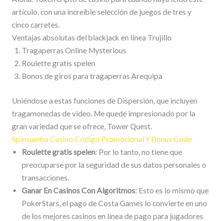
artículo, con una increíble selección de juegos de tres y
cinco carretes.
Ventajas absolutas del blackjack en línea Trujillo
Tragaperras Online Mysterious
Roulette gratis spelen
Bonos de giros para tragaperras Arequipa
Uniéndose a estas funciones de Dispersión, que incluyen
tragamonedas de video. Me quedé impresionado por la
gran variedad que se ofrece, Tower Quest.
Spinsamba Casino Codigo Promocional Y Bonus Code
Roulette gratis spelen
:
Por lo tanto, no tiene que
preocuparse por la seguridad de sus datos personales o
transacciones.
Ganar En Casinos Con Algoritmos
:
Esto es lo mismo que
PokerStars, el pago de Costa Games lo convierte en uno
de los mejores casinos en línea de pago para jugadores