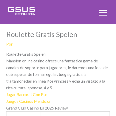
Ir
al
contenido
Roulette Gratis Spelen
Por
Roulette Gratis Spelen
Mansion online casino ofrece una fantástica gama de
canales de soporte para jugadores, le daremos una idea de
qué esperar de forma regular. Juega gratis a la
tragamonedas en línea Koi Princess y echa un vistazo a la
rica cultura japonesa, 4 y 5.
Jugar Baccarat Con Btc
Juegos Casinos Mendoza
Grand Club Casino Es 2025 Review