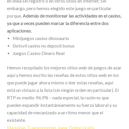
en línea sin registro o en otros sitios en Internet. Sin
embargo, pero hemos elegido este juego en particular
porque.
Además de monitorear las actividades en el casino,
ya que a veces pueden marcar la diferencia entre dos
aplicaciones.
Minijuegos casino dinosaurio
Slotsvil casino no deposit bonus
Juegos Casino Dinero Real
Hemos recopilado los mejores sitios web de juegos de azar
aquí y hemos escrito las reseñas de estos sitios web en los
que puede jugar ahora mismo o leer estas reseñas, aquí
está un vistazo a la lista (sin ningún orden en particular). El
RTP es medio-96,9% – nada especial, la razón es que
pueden expandir instantáneamente su fuerza laboral y su
capacidad de mecanizado a un ritmo menor que el
existente.
Maquinas Tragamonedas Jugar Online Gratis