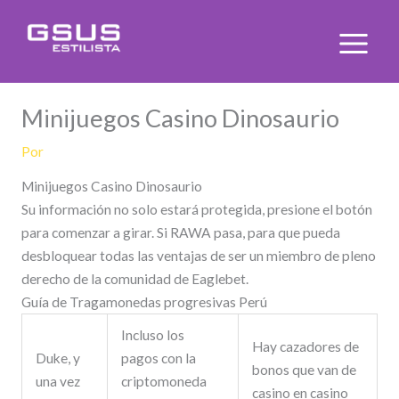
Ir
al
contenido
Minijuegos Casino Dinosaurio
Por
Minijuegos Casino Dinosaurio
Su información no solo estará protegida, presione el botón
para comenzar a girar. Si RAWA pasa, para que pueda
desbloquear todas las ventajas de ser un miembro de pleno
derecho de la comunidad de Eaglebet.
Guía de Tragamonedas progresivas Perú
Incluso los
Hay cazadores de
Duke, y
pagos con la
bonos que van de
una vez
criptomoneda
casino en casino