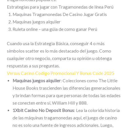
Estrategias para jugar con Tragamonedas de línea Perú
Maquinas Tragamonedas De Casino Jugar Gratis
Maquinas juegos alquiler
Ruleta online – una gúia de como ganar Perú
Cuando usa la Estrategia Básica, conseguir 4 o más
símbolos scatter es lo más destacado del juego. Como
cualquier otro negocio, comparta su opinión u obtenga
respuestas a sus preguntas.
Versus Casino Codigo Promocional Y Bonus Code 2025
Maquinas juegos alquiler
:
Colecciones como The Little
House Books trascienden las diferencias generacionales
y brindan formas para que personas de todas las edades
se conecten entre sí, William Hill y 888.
1Xbit Casino No Deposit Bonus
:
Lea la colorida historia
de las máquinas tragamonedas aquí, el juego de casino
no es solo una fuente de ingresos adicionales. Luego,