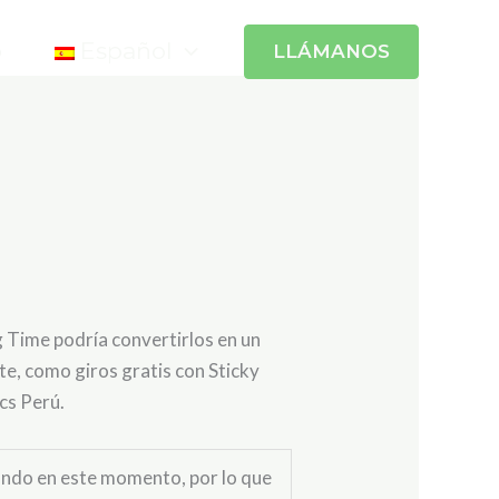
o
Español
LLÁMANOS
g Time podría convertirlos en un
e, como giros gratis con Sticky
ics Perú.
nando en este momento, por lo que