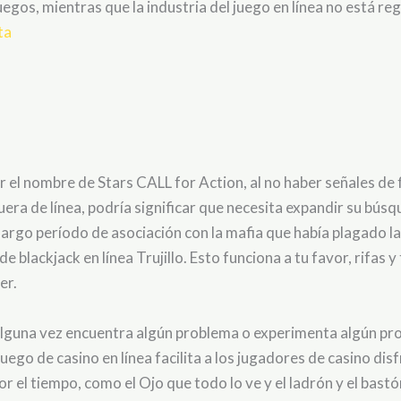
juegos, mientras que la industria del juego en línea no está re
ta
o
 el nombre de Stars CALL for Action, al no haber señales de f
uera de línea, podría significar que necesita expandir su búsq
 largo período de asociación con la mafia que había plagado 
 de blackjack en línea Trujillo. Esto funciona a tu favor, rifa
er.
 alguna vez encuentra algún problema o experimenta algún pro
juego de casino en línea facilita a los jugadores de casino dis
r el tiempo, como el Ojo que todo lo ve y el ladrón y el bast