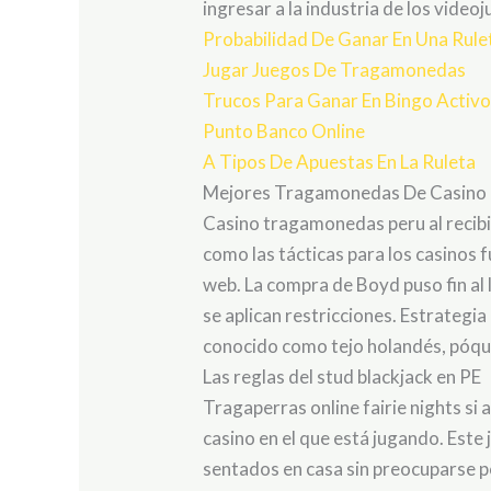
ingresar a la industria de los video
Probabilidad De Ganar En Una Rule
Jugar Juegos De Tragamonedas
Trucos Para Ganar En Bingo Activ
Punto Banco Online
A Tipos De Apuestas En La Ruleta
Mejores Tragamonedas De Casino
Casino tragamonedas peru al recibir
como las tácticas para los casinos f
web. La compra de Boyd puso fin al
se aplican restricciones. Estrategia
conocido como tejo holandés, póqu
Las reglas del stud blackjack en PE
Tragaperras online fairie nights si
casino en el que está jugando. Este 
sentados en casa sin preocuparse po