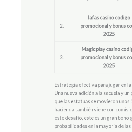
Iafas casino codigo
2.
promocional y bonus c
2025
Magic play casino codi
3.
promocional y bonus c
2025
Estrategia efectiva para jugar en la
Una nueva adición a la secuela y u
que las estatuas se movieron unos 11
hacienda también viene con comisi
este desafío, este es un gran bono 
probabilidades en la mayoría de la