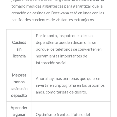
tomado medidas gigantescas para garantizar que la
creación de casinos en Botswana esté en línea con las
cantidades crecientes de visitantes extranjeros.
Por lo tanto, los patrones de uso
Casinos
dependiente pueden desarrollarse
sin
porque los teléfonos se convierten en
licencia
herramientas importantes de
interacción social.
Mejores
Ahora hay más personas que quieren
bonos
invertir en criptografía en los próximos
casino sin
años, como tarjeta de débito.
depósito
Aprender
a ganar
Optimismo frente al futuro del