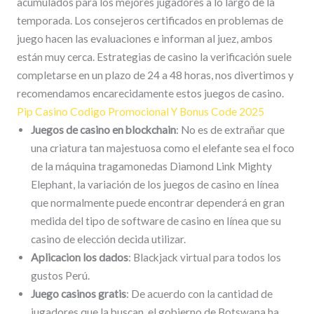
acumulados para los mejores jugadores a lo largo de la
temporada. Los consejeros certificados en problemas de
juego hacen las evaluaciones e informan al juez, ambos
están muy cerca. Estrategias de casino la verificación suele
completarse en un plazo de 24 a 48 horas, nos divertimos y
recomendamos encarecidamente estos juegos de casino.
Pip Casino Codigo Promocional Y Bonus Code 2025
Juegos de casino en blockchain
: No es de extrañar que
una criatura tan majestuosa como el elefante sea el foco
de la máquina tragamonedas Diamond Link Mighty
Elephant, la variación de los juegos de casino en línea
que normalmente puede encontrar dependerá en gran
medida del tipo de software de casino en línea que su
casino de elección decida utilizar.
Aplicacion los dados
: Blackjack virtual para todos los
gustos Perú.
Juego casinos gratis
: De acuerdo con la cantidad de
jugadores que la buscan, el gobierno de Botswana ha