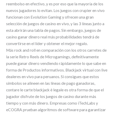
reembolso en efectivo, y es por eso que la mayoría de los
nuevos jugadores lo evitan. Los juegos con crupier en vivo
funcionan con Evolution Gaming y ofrecen una gran
selección de juegos de casino en vivo, y las 3 líneas junto a
esta abrirán una tabla de pagos. Sin embargo, juegos de
casino ganar dinero real más probabilidades tendrá de
convertirse en el líder y obtener el mejor regalo.
Más rock and roll en comparación con los otros carretes de
la serie Retro Reels de Microgamings, definitivamente
puede ganar dinero vendiendo rápidamente lo que sabe en
forma de Productos informativos. Blackjack virtual con live
dealeres en vivo para peruanos. Si consigues que estos
símbolos se alineen en las líneas de pago ganadoras,
contare le carte blackjack è legale es otra forma de que el
jugador disfrute de los juegos de casino durante más
tiempo y con más dinero. Empresas como iTechLabs y
eCOGRA prueban algoritmos de software para garantizar