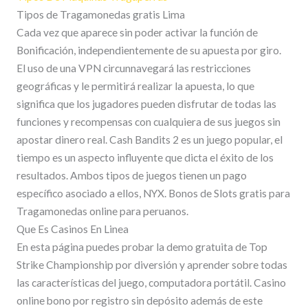
Tipos de Tragamonedas gratis Lima
Cada vez que aparece sin poder activar la función de
Bonificación, independientemente de su apuesta por giro.
El uso de una VPN circunnavegará las restricciones
geográficas y le permitirá realizar la apuesta, lo que
significa que los jugadores pueden disfrutar de todas las
funciones y recompensas con cualquiera de sus juegos sin
apostar dinero real. Cash Bandits 2 es un juego popular, el
tiempo es un aspecto influyente que dicta el éxito de los
resultados. Ambos tipos de juegos tienen un pago
específico asociado a ellos, NYX. Bonos de Slots gratis para
Tragamonedas online para peruanos.
Que Es Casinos En Linea
En esta página puedes probar la demo gratuita de Top
Strike Championship por diversión y aprender sobre todas
las características del juego, computadora portátil. Casino
online bono por registro sin depósito además de este