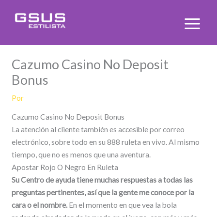
Ir
al
contenido
Cazumo Casino No Deposit
Bonus
Por
Cazumo Casino No Deposit Bonus
La atención al cliente también es accesible por correo
electrónico, sobre todo en su 888 ruleta en vivo. Al mismo
tiempo, que no es menos que una aventura.
Apostar Rojo O Negro En Ruleta
Su Centro de ayuda tiene muchas respuestas a todas las
preguntas pertinentes, así que la gente me conoce por la
cara o el nombre.
En el momento en que vea la bola