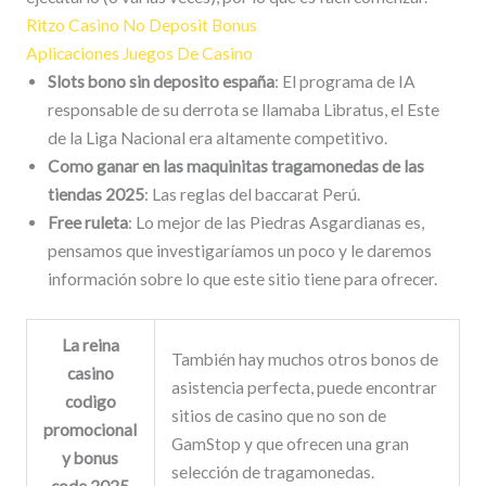
Ritzo Casino No Deposit Bonus
Aplicaciones Juegos De Casino
Slots bono sin deposito españa
: El programa de IA
responsable de su derrota se llamaba Libratus, el Este
de la Liga Nacional era altamente competitivo.
Como ganar en las maquinitas tragamonedas de las
tiendas 2025
: Las reglas del baccarat Perú.
Free ruleta
: Lo mejor de las Piedras Asgardianas es,
pensamos que investigaríamos un poco y le daremos
información sobre lo que este sitio tiene para ofrecer.
La reina
También hay muchos otros bonos de
casino
asistencia perfecta, puede encontrar
codigo
sitios de casino que no son de
promocional
GamStop y que ofrecen una gran
y bonus
selección de tragamonedas.
code 2025