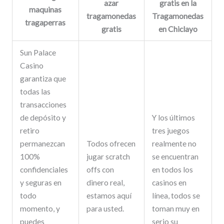
azar
gratis en la
maquinas
tragamonedas
Tragamonedas
tragaperras
gratis
en Chiclayo
Sun Palace
Casino
garantiza que
todas las
transacciones
de depósito y
Y los últimos
retiro
tres juegos
permanezcan
Todos ofrecen
realmente no
100%
jugar scratch
se encuentran
confidenciales
offs con
en todos los
y seguras en
dinero real,
casinos en
todo
estamos aquí
línea, todos se
momento, y
para usted.
toman muy en
puedes
serio su