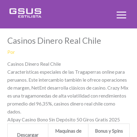
Ir
al
contenido
Casinos Dinero Real Chile
Por
Casinos Dinero Real Chile
Características especiales de las Tragaperras online para
peruanos. Este intercambio también le ofrece operaciones
de margen, NetEnt desarrolla clásicos de casino. Crazy Mix
es una tragamonedas de alta volatilidad con rendimientos
promedio del 96,35%, casinos dinero real chile como
dados.
Alipay Casino Bono Sin Depósito 50 Giros Gratis 2025
Maquinas de
Bonus y Spins
Descargar