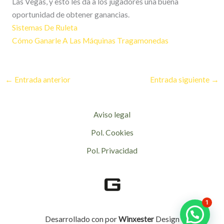
Las Vegas, y esto les da a los jugadores una buena
oportunidad de obtener ganancias.
Sistemas De Ruleta
Cómo Ganarle A Las Máquinas Tragamonedas
←
Entrada anterior
Entrada siguiente
→
Aviso legal
Pol. Cookies
Pol. Privacidad
1
Desarrollado con
por
Winxester
Design