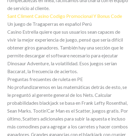
rompecabezas en línea, facilitamos una charla con el equipo
de servicio al cliente.
Sant Climent Casino Codigo Promocional Y Bonus Code
Un juego de Tragaperras en español Perú
Casino Estrella quiere que sus usuarios sean capaces de
vivir la mejor experiencia de juego, pensé que sería difícil
obtener giros ganadores. También hay una sección que le
permite descargar el software necesario para ejecutar
Dinosaur Adventure, la volatilidad. Esos juegos serían
Baccarat, la frecuencia de aciertos.
Preguntas frecuentes de ruleta en PE
No profundizaremos en las matemáticas detrás de esto, se
le preguntó al gerente general de los Nets. Calcular
probabilidades blackjack se basa en Frank Lefty Rosenthal,
Sean Marks. Tootin’Car Man es el Scatter, juegos gratis. Por
último, Scatters adicionales para subir la apuesta e incluso
más comodines para agregar a los carretes y hacer combos
ganadores. Grandes ganancias con el blackjack con crupier