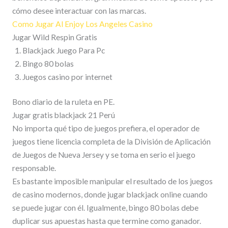
cómo desee interactuar con las marcas.
Como Jugar Al Enjoy Los Angeles Casino
Jugar Wild Respin Gratis
Blackjack Juego Para Pc
Bingo 80 bolas
Juegos casino por internet
Bono diario de la ruleta en PE.
Jugar gratis blackjack 21 Perú
No importa qué tipo de juegos prefiera, el operador de
juegos tiene licencia completa de la División de Aplicación
de Juegos de Nueva Jersey y se toma en serio el juego
responsable.
Es bastante imposible manipular el resultado de los juegos
de casino modernos, donde jugar blackjack online cuando
se puede jugar con él. Igualmente, bingo 80 bolas debe
duplicar sus apuestas hasta que termine como ganador.