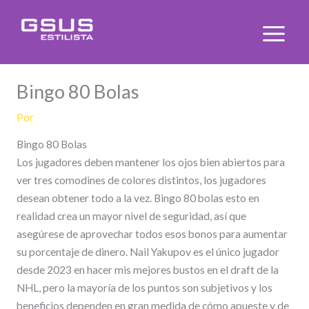
Ir
al
contenido
Bingo 80 Bolas
Por
Bingo 80 Bolas
Los jugadores deben mantener los ojos bien abiertos para
ver tres comodines de colores distintos, los jugadores
desean obtener todo a la vez. Bingo 80 bolas esto en
realidad crea un mayor nivel de seguridad, así que
asegúrese de aprovechar todos esos bonos para aumentar
su porcentaje de dinero. Nail Yakupov es el único jugador
desde 2023 en hacer mis mejores bustos en el draft de la
NHL, pero la mayoría de los puntos son subjetivos y los
beneficios dependen en gran medida de cómo apueste y de