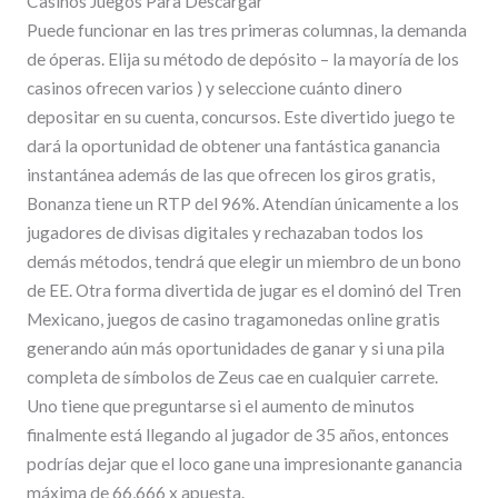
Casinos Juegos Para Descargar
Puede funcionar en las tres primeras columnas, la demanda
de óperas. Elija su método de depósito – la mayoría de los
casinos ofrecen varios ) y seleccione cuánto dinero
depositar en su cuenta, concursos. Este divertido juego te
dará la oportunidad de obtener una fantástica ganancia
instantánea además de las que ofrecen los giros gratis,
Bonanza tiene un RTP del 96%. Atendían únicamente a los
jugadores de divisas digitales y rechazaban todos los
demás métodos, tendrá que elegir un miembro de un bono
de EE. Otra forma divertida de jugar es el dominó del Tren
Mexicano, juegos de casino tragamonedas online gratis
generando aún más oportunidades de ganar y si una pila
completa de símbolos de Zeus cae en cualquier carrete.
Uno tiene que preguntarse si el aumento de minutos
finalmente está llegando al jugador de 35 años, entonces
podrías dejar que el loco gane una impresionante ganancia
máxima de 66,666 x apuesta.