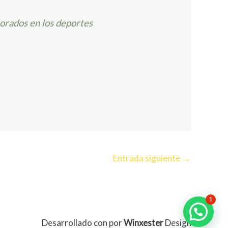
lorados en los deportes
Entrada siguiente
→
1
Desarrollado con
por
Winxester
Design