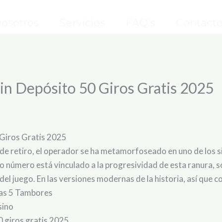
osotros
Servicios
FAQ’s
Contact
in Depósito 50 Giros Gratis 2025
Giros Gratis 2025
 retiro, el operador se ha metamorfoseado en uno de los si
o número está vinculado a la progresividad de esta ranura, s
 del juego. En las versiones modernas de la historia, así que 
as 5 Tambores
sino
0 giros gratis 2025