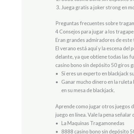
Juega gratis a joker strong en 
Preguntas frecuentes sobre traga
4 Consejos para jugar a los tragap
Eran grandes admiradores de este ti
El verano está aquí y la escena de
delante, ya que obtiene todas las 
casino bono sin depósito 50 giros
Si eres un experto en blackjack 
Ganar mucho dinero en la ruleta 
en su mesa de blackjack.
Aprende como jugar otros juegos de
juego en línea. Vale la pena señalar
La Maquinas Tragamonedas
8888 casino bono sin depósito 5